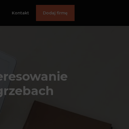
Kontakt
Dodaj firmę
eresowanie
grzebach