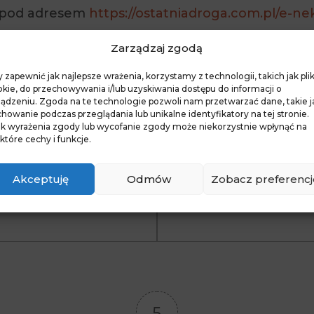
e pod adresem
https://ostatniadroga.com.pl/e-n
Zarządzaj zgodą
 zapewnić jak najlepsze wrażenia, korzystamy z technologii, takich jak plik
kie, do przechowywania i/lub uzyskiwania dostępu do informacji o
ządzeniu. Zgoda na te technologie pozwoli nam przetwarzać dane, takie j
PREVIOUS ARTICLE
NEXT ARTICLE
howanie podczas przeglądania lub unikalne identyfikatory na tej stronie.
e współczucie
Strona funer
ak wyrażenia zgody lub wycofanie zgody może niekorzystnie wpłynąć na
które cechy i funkcje.
zm mieszkańcom
Warszawa, jak
Warszawy
Warszawskim
Akceptuję
Odmów
Zobacz preferencj
pogrzebowym
5