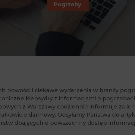
Pogrzeby
ch nowości i ciekawe wydarzenia w branży pog
oniczne klepsydry z informacjami o pogrzebach 
bowych z Warszawy codziennie informuje za ic
całkowicie darmowy. Odsyłamy Państwa do arty
orstw dbających o powszechny dostęp informac