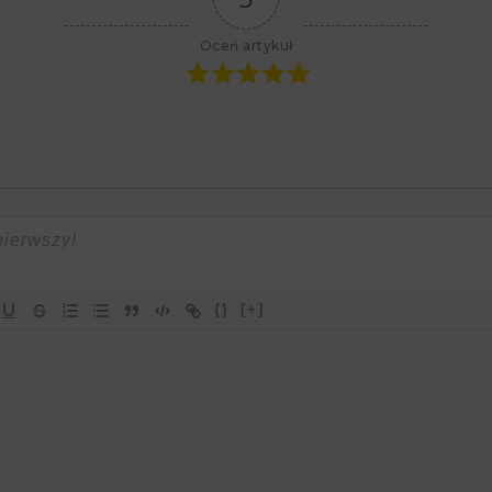
Oceń artykuł
{}
[+]