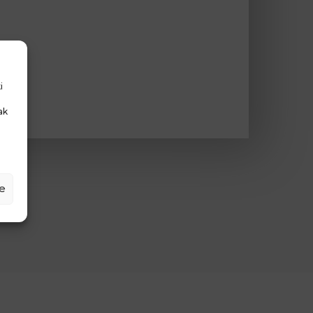
i
ak
e