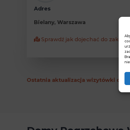
Adres
Bielany, Warszawa
Aby
Sprawdź jak dojechać do zakła
coo
ur
zac
Br
nie
Ostatnia aktualizacja wizytówki dnia