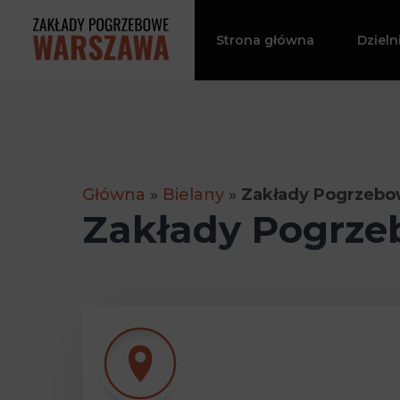
Przejdź
do
Strona główna
Dzieln
treści
Główna
»
Bielany
»
Zakłady Pogrzebow
Zakłady Pogrzeb