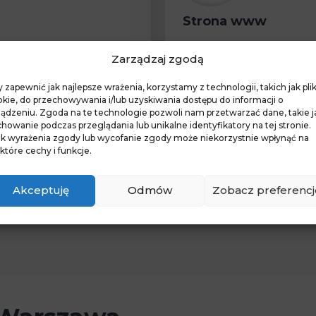
Strona www
Funer Bielany
Zarządzaj zgodą
 zapewnić jak najlepsze wrażenia, korzystamy z technologii, takich jak plik
du pogrzebowego
kie, do przechowywania i/lub uzyskiwania dostępu do informacji o
ządzeniu. Zgoda na te technologie pozwoli nam przetwarzać dane, takie j
howanie podczas przeglądania lub unikalne identyfikatory na tej stronie.
ak wyrażenia zgody lub wycofanie zgody może niekorzystnie wpłynąć na
które cechy i funkcje.
Akceptuję
Odmów
Zobacz preferencj
 22 lipca 2022 roku.