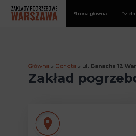
Przejdź
do
Strona główna
Dzieln
treści
Główna
»
Ochota
»
ul. Banacha 12 Wa
Zakład pogrzeb