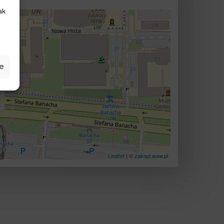
ak
e
Leaflet
| ©
zaklad.waw.pl