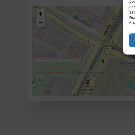
coo
ur
zac
+
Br
−
nie