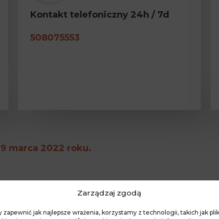
Kontakt telefoniczny 24h / 7d
508075553
u
 9 marca 2022 roku.
Zarządzaj zgodą
Zakład pogrzebowy Wszec
 zapewnić jak najlepsze wrażenia, korzystamy z technologii, takich jak plik