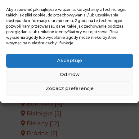
Strona www
Aby zapewnić jak najlepsze wrażenia, korzystamy z technologii,
takich jak pliki cookie, do przechowywania i/lub uzyskiwania
Funer Praga Północ
dostępu do informacji o urządzeniu. Zgoda na te technologie
pozwoli nam przetwarzać dane, takie jak zachowanie podczas
przeglądania lub unikalne identyfikatory na tej stronie. Brak
wyrażenia zgody lub wycofanie zgody może niekorzystnie
wpłynąć na niektóre cechy i funkcje.
Ostatnia aktualizacja wizytówki dnia 22
lipca 2022 roku.
Akceptuję
Odmów
Domy Pogrzebowe Warszawa
Zobacz preferencje
Bemowo [4]
Białołęka [2]
Bielany [12]
Bródno [2]