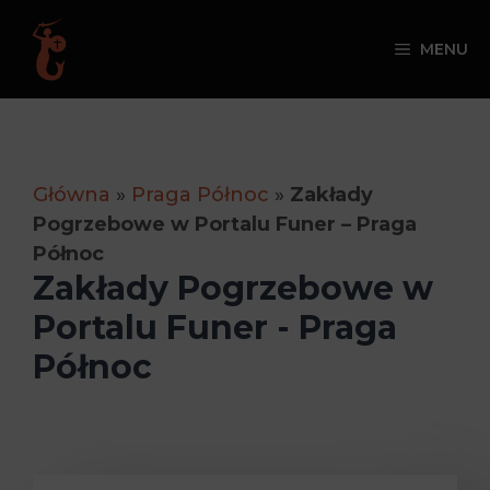
Przejdź
do
MENU
treści
Główna
»
Praga Północ
»
Zakłady
Pogrzebowe w Portalu Funer – Praga
Północ
Zakłady Pogrzebowe w
Portalu Funer - Praga
Północ