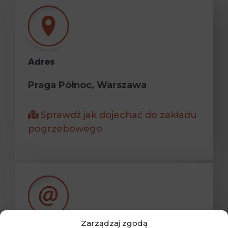
Adres
Praga Północ, Warszawa
Sprawdź jak dojechać do zakładu
pogrzebowego
Zarządzaj zgodą