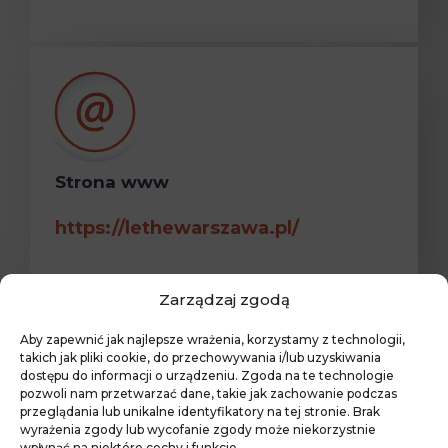
Strona www
https://lethewarszawa.pl/
Zarządzaj zgodą
Aby zapewnić jak najlepsze wrażenia, korzystamy z technologii,
takich jak pliki cookie, do przechowywania i/lub uzyskiwania
dostępu do informacji o urządzeniu. Zgoda na te technologie
pozwoli nam przetwarzać dane, takie jak zachowanie podczas
Mapa dojazdu do Dom
przeglądania lub unikalne identyfikatory na tej stronie. Brak
Pogrzebowy Lethe
wyrażenia zgody lub wycofanie zgody może niekorzystnie
wpłynąć na niektóre cechy i funkcje.