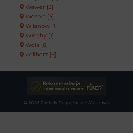
Wawer [3]
Wesoła [3]
Wilanów [1]
Włochy [1]
Wola [6]
Żoliborz [5]
© 2026 Zakłady Pogrzebowe Warszawa