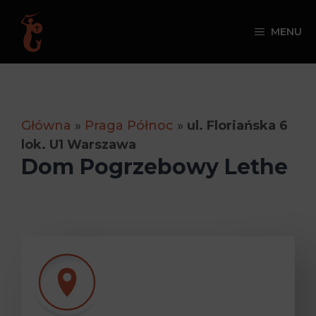
Przejdź
do
MENU
treści
Główna
»
Praga Północ
»
ul. Floriańska 6
lok. U1 Warszawa
Dom Pogrzebowy Lethe