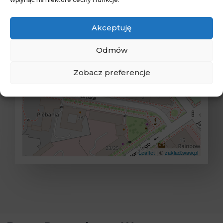
+
Akceptuję
−
Odmów
Zobacz preferencje
Leaflet
| ©
zaklad.waw.pl