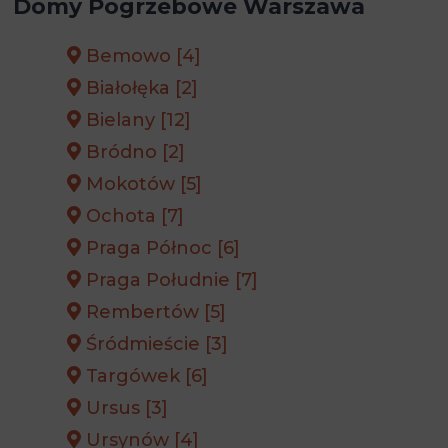
Domy Pogrzebowe Warszawa
Bemowo [4]
Białołęka [2]
Bielany [12]
Bródno [2]
Mokotów [5]
Ochota [7]
Praga Północ [6]
Praga Południe [7]
Rembertów [5]
Śródmieście [3]
Targówek [6]
Ursus [3]
Ursynów [4]