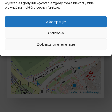
Mapa dojazdu do Madar
wyrażenia zgody lub wycofanie zgody może niekorzystnie
wpłynąć na niektóre cechy i funkcje.
Usługi Pogrzebowe
Akceptuję
+
−
Odmów
Zobacz preferencje
Leaflet
| ©
zaklad.waw.pl