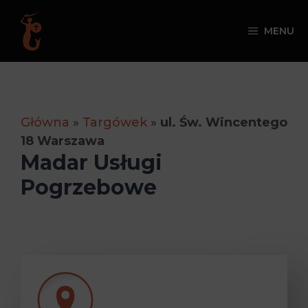
Przejdź
do
MENU
treści
Główna
»
Targówek
»
ul. Św. Wincentego
18 Warszawa
Madar Usługi
Pogrzebowe