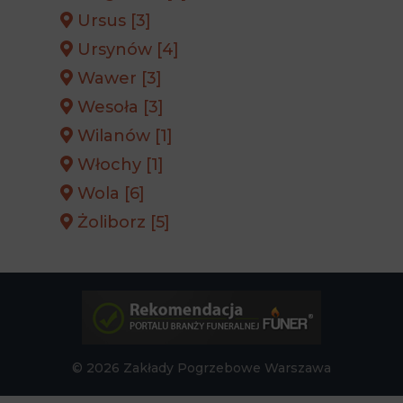
Ursus [3]
Ursynów [4]
Wawer [3]
Wesoła [3]
Wilanów [1]
Włochy [1]
Wola [6]
Żoliborz [5]
© 2026 Zakłady Pogrzebowe Warszawa